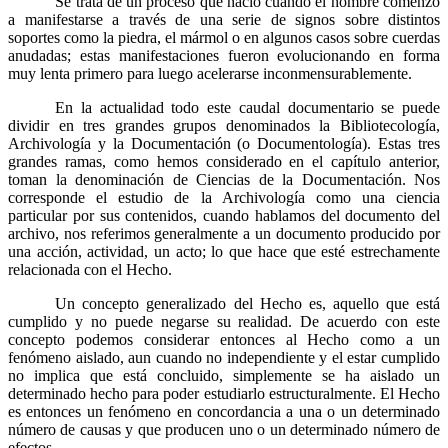
Se trata de un proceso que nació cuando el hombre comenzó
a manifestarse a través de una serie de signos sobre distintos
soportes como la piedra, el mármol o en algunos casos sobre cuerdas
anudadas; estas manifestaciones fueron evolucionando en forma
muy lenta primero para luego acelerarse inconmensurablemente.
En la actualidad todo este caudal documentario se puede
dividir en tres grandes grupos denominados la Bibliotecología,
Archivología y la Documentación (o Documentología). Estas tres
grandes ramas, como hemos considerado en el capítulo anterior,
toman la denominación de Ciencias de la Documentación. Nos
corresponde el estudio de la Archivología como una ciencia
particular por sus contenidos, cuando hablamos del documento del
archivo, nos referimos generalmente a un documento producido por
una acción, actividad, un acto; lo que hace que esté estrechamente
relacionada con el Hecho.
Un concepto generalizado del Hecho es, aquello que está
cumplido y no puede negarse su realidad. De acuerdo con este
concepto podemos considerar entonces al Hecho como a un
fenómeno aislado, aun cuando no independiente y el estar cumplido
no implica que está concluido, simplemente se ha aislado un
determinado hecho para poder estudiarlo estructuralmente. El Hecho
es entonces un fenómeno en concordancia a una o un determinado
número de causas y que producen uno o un determinado número de
efectos.