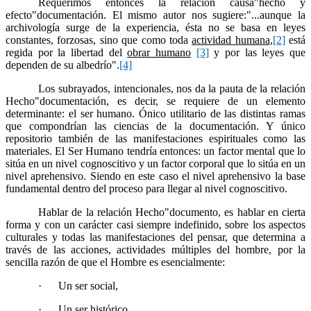
Requerimos entonces la relación causa
"
hecho y
efecto
"
documentación. El mismo autor nos sugiere:"...aunque la
archivología surge de la experiencia, ésta no se basa en leyes
constantes, forzosas, sino que como toda
actividad humana
,
[2]
está
regida por la libertad del
obrar humano
[3]
y por las leyes que
dependen de su albedrío".
[4]
Los subrayados, intencionales, nos da la pauta de la relación
Hecho
"
documentación, es decir, se requiere de un elemento
determinante: el ser humano. Ónico utilitario de las distintas ramas
que compondrían las ciencias de la documentación. Y único
repositorio también de las manifestaciones espirituales como las
materiales. El Ser Humano tendría entonces: un factor mental que lo
sitúa en un nivel cognoscitivo y un factor corporal que lo sitúa en un
nivel aprehensivo. Siendo en este caso el nivel aprehensivo la base
fundamental dentro del proceso para llegar al nivel cognoscitivo.
Hablar de la relación Hecho
"
documento, es hablar en cierta
forma y con un carácter casi siempre indefinido, sobre los aspectos
culturales y todas las manifestaciones del pensar, que determina a
través de las acciones, actividades múltiples del hombre, por la
sencilla razón de que el Hombre es esencialmente:
·
Un ser social,
·
Un ser histórico,