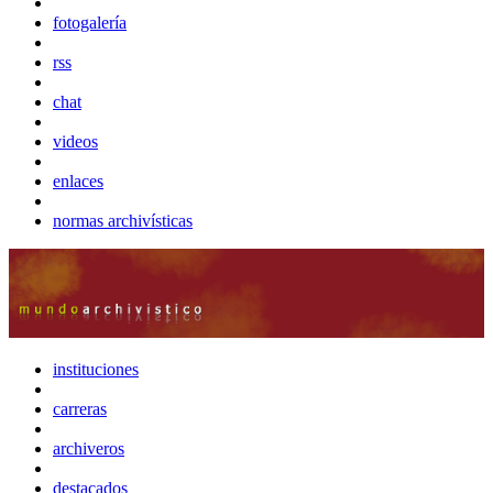
fotogalería
rss
chat
videos
enlaces
normas archivísticas
instituciones
carreras
archiveros
destacados