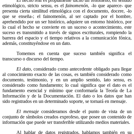
El hecho real es propiamente dicho un fenómeno, en sentido
etimológico, stricto sensu, es el
fainomenón
, -lo que aparece- que
presenta cierta similitud etimológica con el documento, docere, -lo
que se enseña-; el fainomenón, al ser captado por el hombre,
aprehendido por un ser histórico, adquiere un entorno histórico, por
lo cual el hecho se convierte en un suceso o acontecimiento, este
suceso es transmitido a través de signos escriturales, rompiendo la
barrera del espacio y el tiempo relativos a la comunicación fónica,
además, constituyéndose en un dato.
Tomemos en cuenta que suceso también significa el
transcurso o discurso del tiempo.
El dato
, considerado como antecedente obligado para llegar
al conocimiento exacto de las cosas, es también considerado como
documento, testimonio, y en un amplio sentido, lato sensu, es
considerado como fundamento; lo cual significa que el dato es el
fundamento esencial y mínimo que conformaría la Teoría de La
Información y de la Documentación. El dato o los datos que han
sido registrados en un determinado soporte, se tornará en mensaje.
El mensaje
consideramos desde el punto de vista de un
conjunto de símbolos creados exprofeso, que posee un contenido de
información que puede ser transferible utilizando medios materiales.
Al hablar de datos registrados, hablamos también en su