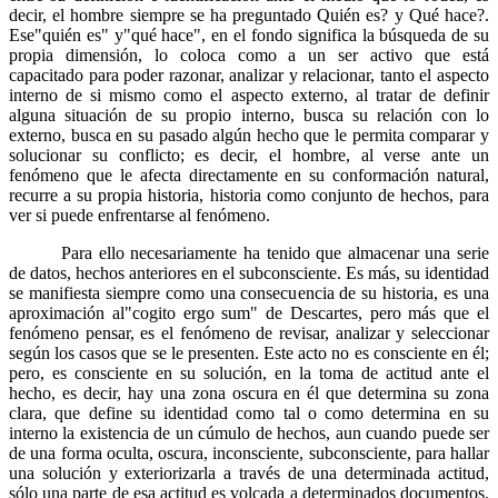
decir, el hombre siempre se ha preguntado Quién es? y Qué hace?.
Ese"quién es" y"qué hace", en el fondo significa la búsqueda de su
propia dimensión, lo coloca como a un ser activo que está
capacitado para poder razonar, analizar y relacionar, tanto el aspecto
interno de si mismo como el aspecto externo, al tratar de definir
alguna situación de su propio interno, busca su relación con lo
externo, busca en su pasado algún hecho que le permita comparar y
solucionar su conflicto; es decir, el hombre, al verse ante un
fenómeno que le afecta directamente en su conformación natural,
recurre a su propia historia, historia como conjunto de hechos, para
ver si puede enfrentarse al fenómeno.
Para ello necesariamente ha tenido que almacenar una serie
de datos, hechos anteriores en el subconsciente. Es más, su identidad
se manifiesta siempre como una consecuencia de su historia, es una
aproximación al"cogito ergo sum" de Descartes, pero más que el
fenómeno pensar, es el fenómeno de revisar, analizar y seleccionar
según los casos que se le presenten. Este acto no es consciente en él;
pero, es consciente en su solución, en la toma de actitud ante el
hecho, es decir, hay una zona oscura en él que determina su zona
clara, que define su identidad como tal o como determina en su
interno la existencia de un cúmulo de hechos, aun cuando puede ser
de una forma oculta, oscura, inconsciente, subconsciente, para hallar
una solución y exteriorizarla a través de una determinada actitud,
sólo una parte de esa actitud es volcada a determinados documentos,