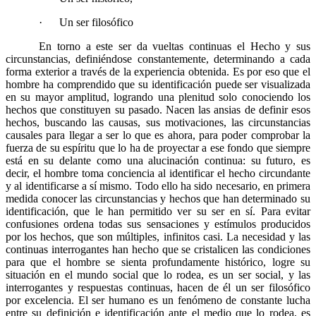
·
Un ser filosófico
En torno a este ser da vueltas continuas el Hecho y sus
circunstancias, definiéndose constantemente, determinando a cada
forma exterior a través de la experiencia obtenida. Es por eso que el
hombre ha comprendido que su identificación puede ser visualizada
en su mayor amplitud, logrando una plenitud solo conociendo los
hechos que constituyen su pasado. Nacen las ansias de definir esos
hechos, buscando las causas, sus motivaciones, las circunstancias
causales para llegar a ser lo que es ahora, para poder comprobar la
fuerza de su espíritu que lo ha de proyectar a ese fondo que siempre
está en su delante como una alucinación continua: su futuro, es
decir, el hombre toma conciencia al identificar el hecho circundante
y al identificarse a sí mismo. Todo ello ha sido necesario, en primera
medida conocer las circunstancias y hechos que han determinado su
identificación, que le han permitido ver su ser en sí. Para evitar
confusiones ordena todas sus sensaciones y estímulos producidos
por los hechos, que son múltiples, infinitos casi. La necesidad y las
continuas interrogantes han hecho que se cristalicen las condiciones
para que el hombre se sienta profundamente histórico, logre su
situación en el mundo social que lo rodea, es un ser social, y las
interrogantes y respuestas continuas, hacen de él un ser filosófico
por excelencia. El ser humano es un fenómeno de constante lucha
entre su definición e identificación ante el medio que lo rodea, es