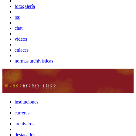
fotogalería
rss
chat
videos
enlaces
normas archivísticas
instituciones
carreras
archiveros
destacados